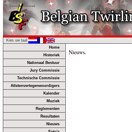
Kies uw taal:
Home
Nieuws.
Historiek
Nationaal Bestuur
Jury Commissie
Technische Commissie
Atletenvertegenwoordigers
Kalender
Muziek
Reglementen
Resultaten
Nieuws
Foto's