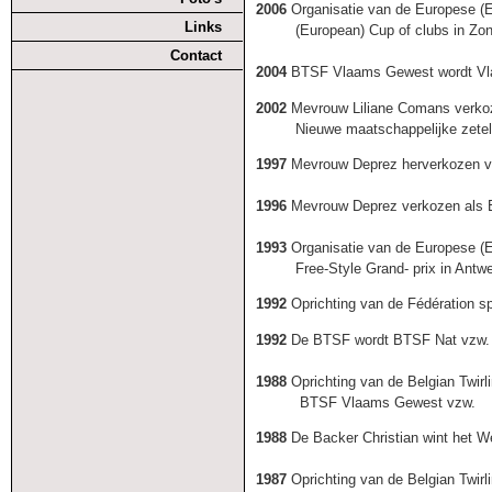
2006
Organisatie van de Europese (E
Links
(European)
Cup of clubs in Zo
Contact
2004
BTSF Vlaams Gewest wordt Vlaa
2002
Mevrouw Liliane Comans verkoze
Nieuwe maatschappelijke zetel: 
1997
Mevrouw Deprez herverkozen voo
1996
Mevrouw Deprez verkozen als E
1993
Organisatie van de Europese (
Free-Style Grand- prix in Antwe
1992
Oprichting van de Fédération sp
1992
De BTSF wordt BTSF Nat vzw.
1988
Oprichting van de Belgian Twirl
BTSF Vlaams Gewest vzw.
1988
De Backer Christian wint het We
1987
Oprichting van de Belgian Twirl