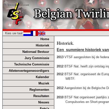
Kies uw taal:
Home
Historiek.
Historiek
Een summiere historiek van 
Nationaal Bestuur
2013
VTSF aangesloten bij de feder
Jury Commissie
Technische Commissie
2012
BTSF Nat. heeft zijn ontslag in
Atletenvertegenwoordigers
2012
BTSF Nat. organiseert de Europ
Kalender
WBTF.
Muziek
2012
Aangesloten bij de Belgische D
Reglementen
Resultaten
2010
BTSF Nat organiseert jaarlijks 
Compulsories en Short-progra
Nieuws
Foto's